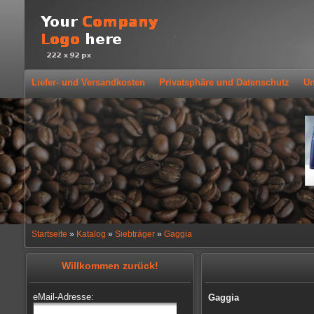
Liefer- und Versandkosten
Privatsphäre und Datenschutz
Un
Startseite
»
Katalog
»
Siebträger
»
Gaggia
Willkommen zurück!
eMail-Adresse:
Gaggia